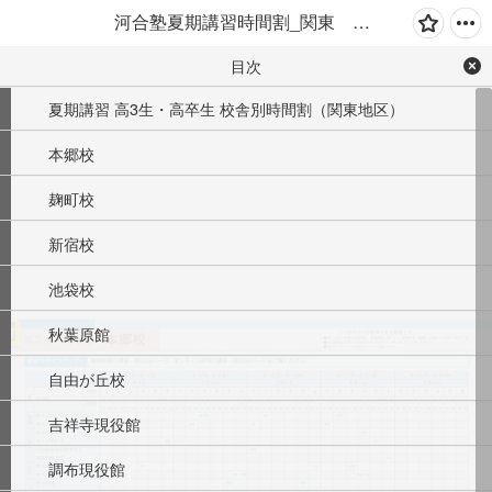
河合塾夏期講習時間割_関東 高3・高卒生版（時間割）
目次
夏期講習 高3生・高卒生 校舎別時間割（関東地区）
本郷校
麹町校
新宿校
池袋校
秋葉原館
自由が丘校
吉祥寺現役館
調布現役館