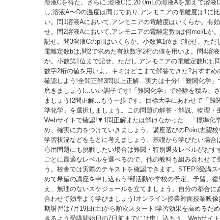
溶液Cを得た。さらに,溶液Cに,20.0mLの溶液Aを加えて溶
し,溶液A〜Dの温度は同じであり,アンモニアの電離度は1に
い。問1溶液Aにおいて,アンモニアの電離度はいくらか。有効
せ。問2溶液Aにおいて,アンモニアの電離定数bは何mol/Lか
記せ。問3溶液CのpHはいくらか。小数第1位まで記せ。ただ
電離定数bは,問2で求めた有効数字2桁の値を用いよ。問4溶液
か。小数第1位まで記せ。ただし,アンモニアの電離定数bは,
数字2桁の値を用いよ。キミはどこまで解答できた?おすすめ
確認しよう!全問正解3問以上正解…実力は十分!「難関化学」
磨きましょう!…いい調子です!「難関化学」で経験を積み、
ましょう!2問正解…もう一歩です。目標大学にあわせて「難
準化学」を選択しましょう。この問題の解答・解説、物理・
Webサイトで確認!▼1問正解または解けなかった…「標準化
め、確実に力をつけていきましょう。講座選びのPoint志望
学習状況などをもとに考えましょう。基礎から学びたい場合
応用問題にも挑戦したい場合は難関・特別選抜レベルがおす
ごとに最適なレベルを選べるので、他の教科も組み合わせて
う。校舎では実際のテキストを確認できます。STEP3受講
めて希望の講座を申し込もう!部活動や学校の予定、予習、復
え、無理のないスケジュールを立てましょう。自分の都合に
合わせて効率よく学びましょう!オンライン授業対面授業映像
期講習は7月19日(土)から順次スタート!学習効果を高めるた
きるよう受講開始日の7日前までには申し込もう。Webサイ