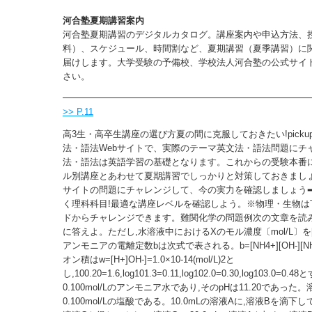
河合塾夏期講習案内
河合塾夏期講習のデジタルカタログ。講座案内や申込方法、
料）、スケジュール、時間割など、夏期講習（夏季講習）に
届けします。大学受験の予備校、学校法人河合塾の公式サイ
さい。
>> P.11
高3生・高卒生講座の選び方夏の間に克服しておきたい!picku
法・語法Webサイトで、実際のテーマ英文法・語法問題にチ
法・語法は英語学習の基礎となります。これからの受験本番
ル別講座とあわせて夏期講習でしっかりと対策しておきましょ
サイトの問題にチャレンジして、今の実力を確認しましょう
く理科科目!最適な講座レベルを確認しよう。※物理・生物は
ドからチャレンジできます。難関化学の問題例次の文章を読み
に答えよ。ただし,水溶液中におけるXのモル濃度〔mol/L〕を[
アンモニアの電離定数bは次式で表される。b=[NH4+][OH-][N
オン積はw=[H+]OH-]=1.0×10-14(mol/L)2と
し,100.20=1.6,log101.3=0.11,log102.0=0.30,log103.0=
0.100mol/Lのアンモニア水であり,そのpHは11.20であった
0.100mol/Lの塩酸である。10.0mLの溶液Aに,溶液Bを滴下